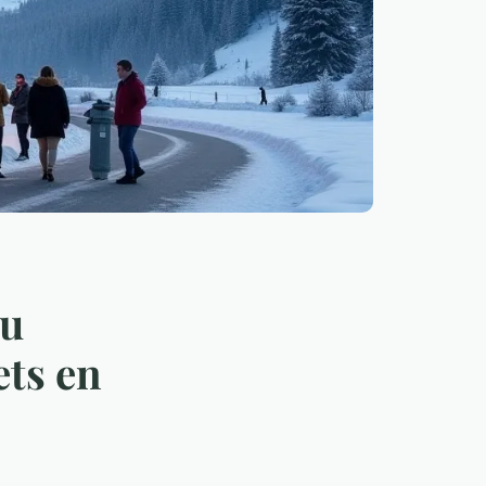
au
ets en