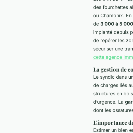
des fourchettes a
ou Chamonix. En r
de
3 000 à 5 00
implanté depuis p
de repérer les zon
sécuriser une tra
cette agence imm
La gestion de c
Le syndic dans un
de charges liés au
structures en boi
d’urgence. La
gar
dont les ossature
L'importance de
Estimer un bien e