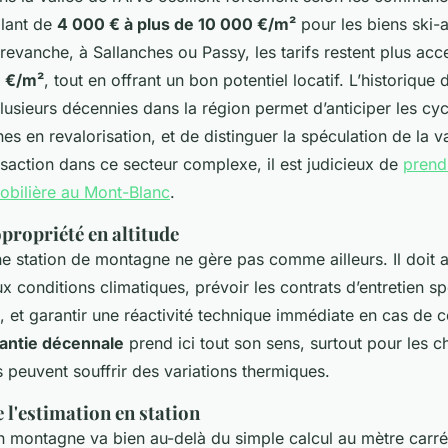
llant de
4 000 € à plus de 10 000 €/m²
pour les biens ski-
evanche, à Sallanches ou Passy, les tarifs restent plus acce
0 €/m²
, tout en offrant un bon potentiel locatif. L’historique 
lusieurs décennies dans la région permet d’anticiper les cy
es en revalorisation, et de distinguer la spéculation de la va
nsaction dans ce secteur complexe, il est judicieux de
prend
obilière au Mont-Blanc
.
opropriété en altitude
e station de montagne ne gère pas comme ailleurs. Il doit an
x conditions climatiques, prévoir les contrats d’entretien s
s, et garantir une réactivité technique immédiate en cas de 
antie décennale
prend ici tout son sens, surtout pour les c
s peuvent souffrir des variations thermiques.
 l'estimation en station
n montagne va bien au-delà du simple calcul au mètre carré.