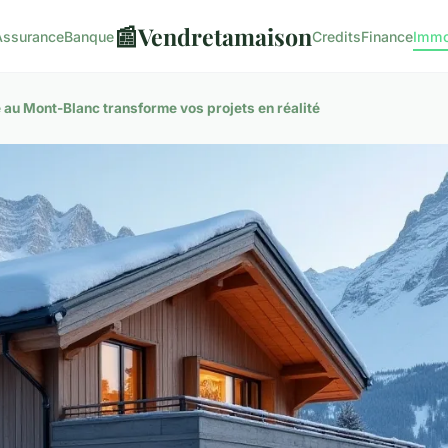
📰
Vendretamaison
Assurance
Banque
Credits
Finance
Immo
au Mont-Blanc transforme vos projets en réalité